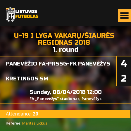
U-19 I LYGA VAKARŲ/ŠIAURĖS
REGIONAS 2018
1. round
4
PANEVĖŽIO FA-PRSSG-FK PANEVĖŽYS
2
KRETINGOS SM
Sunday, 08/04/2018 12:00
FA „Panevėžys“ stadionas, Panevėžys
Attendance:
20
Referee:
Mantas Ličkus