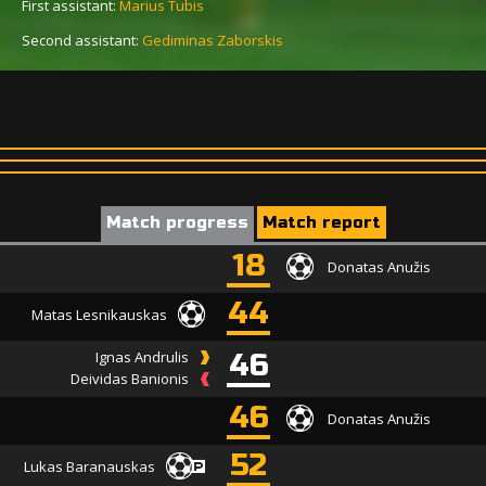
First assistant:
Marius Tubis
Second assistant:
Gediminas Zaborskis
Match progress
Match report
18
Donatas Anužis
44
Matas Lesnikauskas
Ignas Andrulis
46
Deividas Banionis
46
Donatas Anužis
52
Lukas Baranauskas