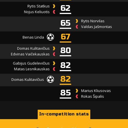
Rytis Statkus
62
Nojus Keliuotis
65
Rytis Norvilas
Valdas Jašmontas
67
Benas Linda
Domas Kulitavičius
80
Edvinas Vaičekauskas
Gabijus Gudelevičius
82
Matas Lesnikauskas
82
Domas Kulitavičius
85
Marius Kliusovas
Rokas Šipalis
In-competition stats