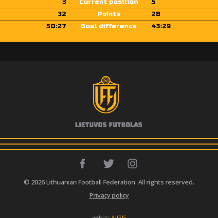
3
Current position
5
32
Points
28
50:27
Goal difference
43:29
© 2026 Lithuanian Football Federation. All rights reserved.
Privacy policy
web by:
AURIS