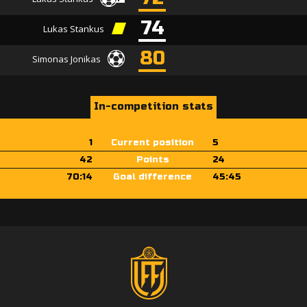
74
Lukas Stankus
80
Simonas Jonikas
In-competition stats
1
Current position
5
42
Points
24
70:14
Goal difference
45:45