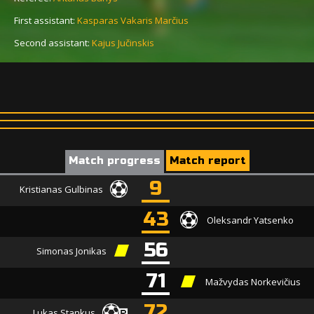
First assistant:
Kasparas Vakaris Marčius
Second assistant:
Kajus Jučinskis
Match progress
Match report
9
Kristianas Gulbinas
43
Oleksandr Yatsenko
56
Simonas Jonikas
71
Mažvydas Norkevičius
72
Lukas Stankus