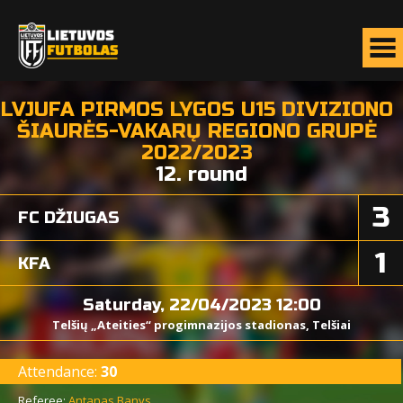
LVJUFA PIRMOS LYGOS U15 DIVIZIONO
ŠIAURĖS-VAKARŲ REGIONO GRUPĖ
2022/2023
12. round
3
FC DŽIUGAS
1
KFA
Saturday, 22/04/2023 12:00
Telšių „Ateities“ progimnazijos stadionas, Telšiai
Attendance:
30
Referee:
Antanas Banys