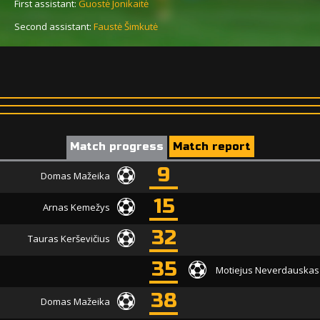
First assistant:
Guostė Jonikaitė
Second assistant:
Faustė Šimkutė
Match progress
Match report
9
Domas Mažeika
15
Arnas Kemežys
32
Tauras Kerševičius
35
Motiejus Neverdauskas
38
Domas Mažeika