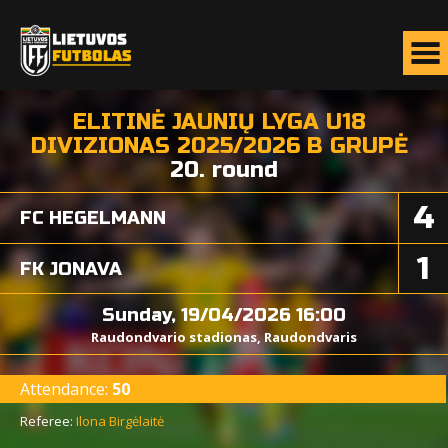
ELITINĖ JAUNIŲ LYGA U18
DIVIZIONAS 2025/2026 B GRUPĖ
20. round
4
FC HEGELMANN
1
FK JONAVA
Sunday, 19/04/2026 16:00
Raudondvario stadionas, Raudondvaris
Attendance:
50
Referee:
Ilona Birgėlaitė