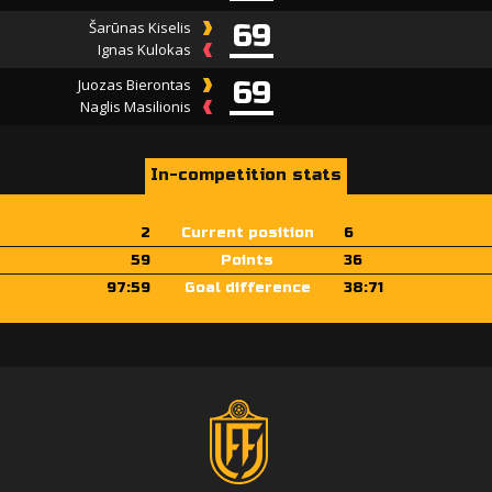
Šarūnas Kiselis
69
Ignas Kulokas
Juozas Bierontas
69
Naglis Masilionis
In-competition stats
2
Current position
6
59
Points
36
97:59
Goal difference
38:71