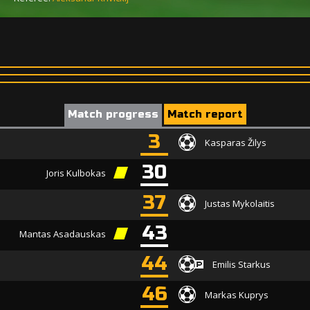
Match progress
Match report
3
Kasparas Žilys
30
Joris Kulbokas
37
Justas Mykolaitis
43
Mantas Asadauskas
44
Emilis Starkus
46
Markas Kuprys