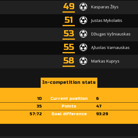
49
Kasparas Žilys
51
Justas Mykolaitis
53
Džiugas Vyšniauskas
55
Ąžuolas Varnauskas
58
Markas Kuprys
In-competition stats
10
Current position
6
35
Points
47
57:72
Goal difference
93:29