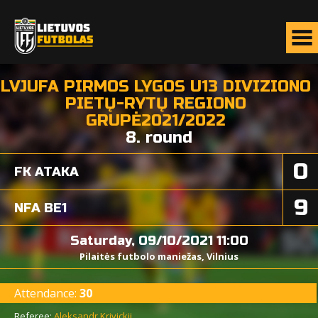
LVJUFA PIRMOS LYGOS U13 DIVIZIONO
PIETŲ-RYTŲ REGIONO
GRUPĖ2021/2022
8. round
0
FK ATAKA
9
NFA BE1
Saturday, 09/10/2021 11:00
Pilaitės futbolo maniežas, Vilnius
Attendance:
30
Referee:
Aleksandr Krivickij