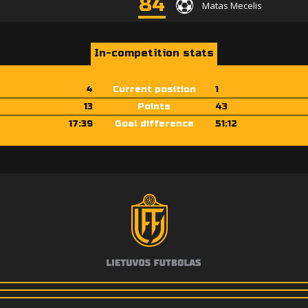
84
Matas Mecelis
In-competition stats
4
Current position
1
13
Points
43
17:39
Goal difference
51:12