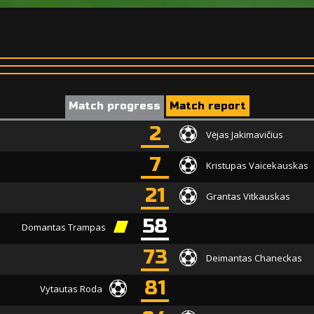
Match progress
Match report
2
Vėjas Jakimavičius
7
Kristupas Vaicekauskas
21
Grantas Vitkauskas
58
Domantas Trampas
73
Deimantas Chaneckas
81
Vytautas Roda