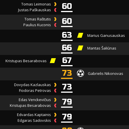
Tomas Leimonas
60
Justas Paškauskas
Tomas Raštutis
60
Paulius Kuconis
63
Marius Ganusauskas
66
Mantas Šaliūnas
67
Kristupas Besarabovas
73
Gabrielis Nikonovas
Dovydas Kazlauskas
73
Fiodoras Petrovas
Edas Venckevičius
79
Kristupas Besarabovas
Edvardas Kaptainis
79
Edgaras Sadovskis