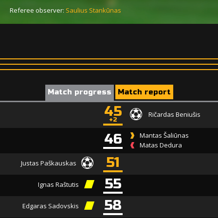
Referee observer:
Saulius Stankūnas
Match progress
Match report
45
Ričardas Beniušis
+2
46
Mantas Šaliūnas
Matas Dedura
51
Justas Paškauskas
55
Ignas Raštutis
58
Edgaras Sadovskis