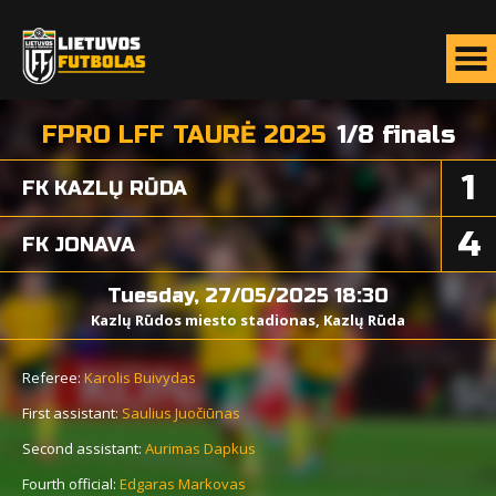
FPRO LFF TAURĖ 2025
1/8 finals
1
FK KAZLŲ RŪDA
4
FK JONAVA
Tuesday, 27/05/2025 18:30
Kazlų Rūdos miesto stadionas, Kazlų Rūda
Referee:
Karolis Buivydas
First assistant:
Saulius Juočiūnas
Second assistant:
Aurimas Dapkus
Fourth official:
Edgaras Markovas