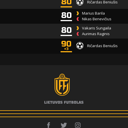
80
Ričardas Beniušis
80
Marius Barila
Nikas Benevičius
80
Vakaris Sungaila
Aurimas Raginis
90
Ričardas Beniušis
+3