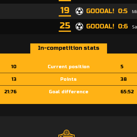
19
GOOOAL! 0:5
Mi
25
GOOOAL! 0:6
Sa
In-competition stats
10
Current position
5
13
Points
38
21:76
Goal difference
65:52