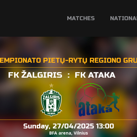
MATCHES
NATIONA
ČEMPIONATO PIETŲ-RYTŲ REGIONO GRU
FK ŽALGIRIS
:
FK ATAKA
Sunday, 27/04/2025 13:00
BFA arena, Vilnius