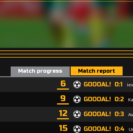
Match progress
Match report
6
GOOOAL! 0:1
Iev
9
GOOOAL! 0:2
Ka
12
GOOOAL! 0:3
Au
15
GOOOAL! 0:4
Ur