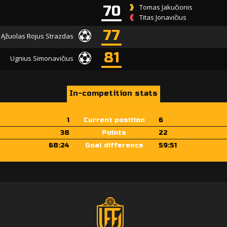
70
Tomas Jakučionis
Titas Jonavičius
77
Ąžuolas Rojus Strazdas
81
Ugnius Simonavičius
In-competition stats
1
Current position
6
38
Points
22
68:24
Goal difference
59:51