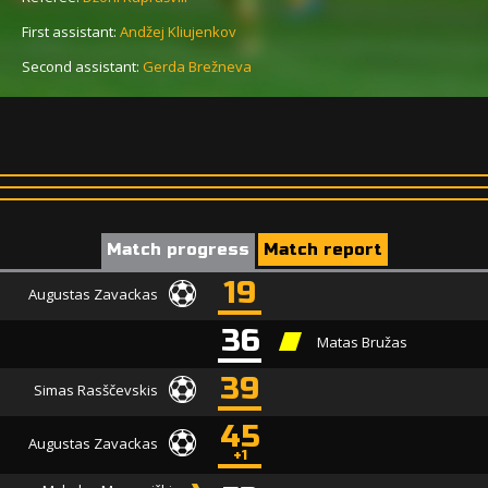
First assistant:
Andžej Kliujenkov
Second assistant:
Gerda Brežneva
Match progress
Match report
19
Augustas Zavackas
36
Matas Bružas
39
Simas Rasščevskis
45
Augustas Zavackas
+1