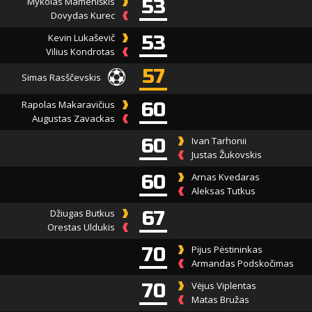
Mykolas Mameniškis
53
Dovydas Kurec
Kevin Lukaševič
53
Vilius Kondrotas
57
Simas Rasščevskis
Rapolas Makaravičius
60
Augustas Zavackas
60
Ivan Tarhonii
Justas Žukovskis
60
Arnas Kvedaras
Aleksas Tutkus
Džiugas Butkus
67
Orestas Uldukis
70
Pijus Pėstininkas
Armandas Podskočimas
70
Vėjus Viplentas
Matas Bružas