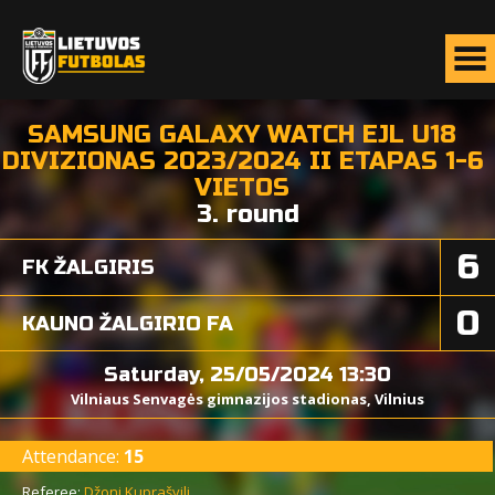
SAMSUNG GALAXY WATCH EJL U18
DIVIZIONAS 2023/2024 II ETAPAS 1-6
VIETOS
3. round
6
FK ŽALGIRIS
0
KAUNO ŽALGIRIO FA
Saturday, 25/05/2024 13:30
Vilniaus Senvagės gimnazijos stadionas, Vilnius
Attendance:
15
Referee:
Džoni Kuprašvili