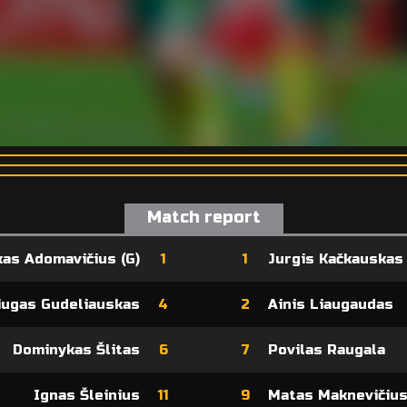
Match report
kas Adomavičius (G)
1
1
Jurgis Kačkauskas 
iugas Gudeliauskas
4
2
Ainis Liaugaudas
Dominykas Šlitas
6
7
Povilas Raugala
Ignas Šleinius
11
9
Matas Maknevičiu