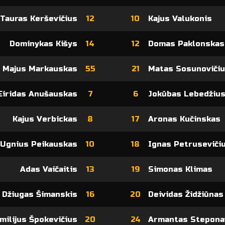
Tauras Kerševičius
12
10
Kajus Valukonis
Dominykas Kišys
14
12
Domas Paklonskas
Majus Markauskas
55
21
Matas Sosunoviči
Eiridas Anušauskas
7
6
Jokūbas Lebedžiu
Kajus Verbickas
8
17
Aronas Kučinskas
Ugnius Peikauskas
10
18
Ignas Petruseviči
Adas Vaičaitis
13
19
Simonas Klimas
Džiugas Šimanskis
16
20
Deividas Židžiūnas
milijus Špokevičius
20
24
Armantas Stepona