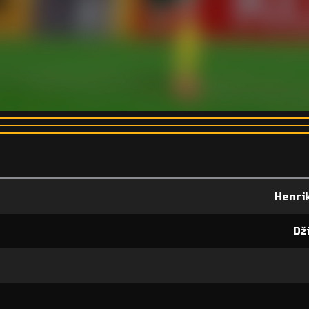
Henri
Dž