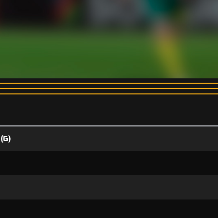
(G)
s