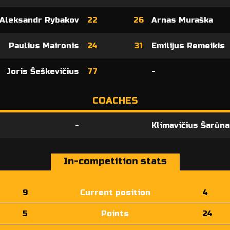
Aleksandr Rybakov
22
26
Arnas Muraška
Paulius Maironis
24
31
Emilijus Remeikis
Joris Šeškevičius
77
-
COACHES
-
Klimavičius Šarūn
In-competition stats
9
Current position
4
5
Points
24