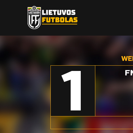
WE
1
F