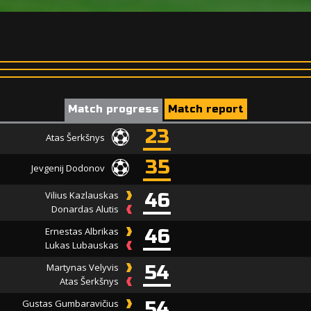
Match progress
Match report
23
Atas Šerkšnys
35
Jevgenij Dodonov
Vilius Kazlauskas
46
Donardas Alutis
Ernestas Albrikas
46
Lukas Lubauskas
Martynas Velyvis
54
Atas Šerkšnys
Gustas Gumbaravičius
54