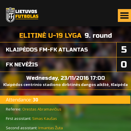
ELITINĖ U-19 LYGA
9. round
5
KLAIPĖDOS FM-FK ATLANTAS
0
FK NEVĖŽIS
Wednesday, 23/11/2016 17:00
Klaipėdos centrinio stadiono dirbtinės dangos aikštė, Klaipėda
Attendance:
30
Referee:
Orestas Abramavičius
First assistant:
Simas Kaušas
Second assistant:
Irmantas Žuta