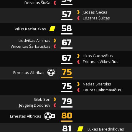
Deividas Šiuša
57
Juozas Gečas
Edgaras Šulcas
58
Vilius Kazlauskas
Liudvikas Alminas
67
Vincentas Šarkauskas
67
Likas Gudavičius
Eridanas Vitkevičius
75
Ernestas Albrikas
75
Nedas Snarskis
Tauras Baltrimavičius
Gleb Son
79
Jevgenij Dodonov
80
Ernestas Albrikas
81
Lukas Berednikovas