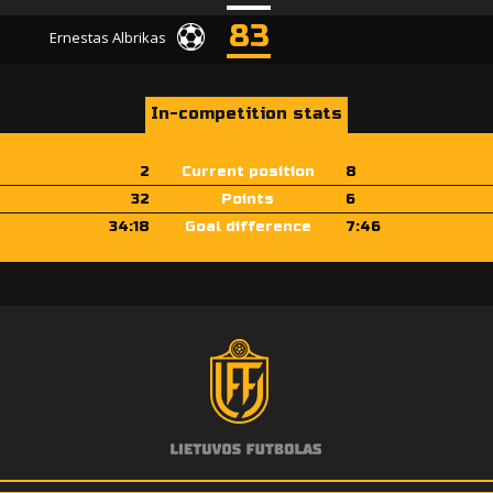
83
Ernestas Albrikas
In-competition stats
2
Current position
8
32
Points
6
34:18
Goal difference
7:46