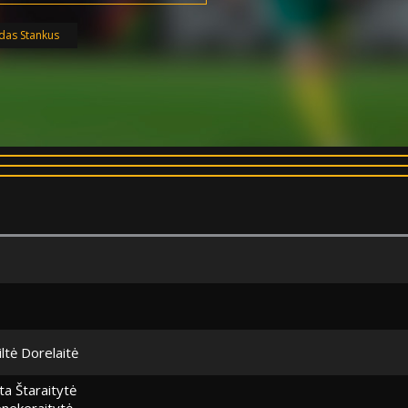
idas Stankus
iltė Dorelaitė
a Štaraitytė
nekeraitytė