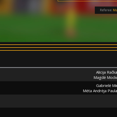
Referee:
Ma
Alicija Račk
Magdė Mocke
Gabrielė Mi
Mėta Andrėja Paula