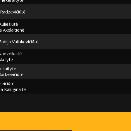
Radzevičiūtė
Kuliešiūtė
 Akelaitienė
Gabija Valiukevičiūtė
Nadzeikaitė
Akelytė
nkaitytė
adzevičiūtė
reičiūtė
a Kalūginaitė