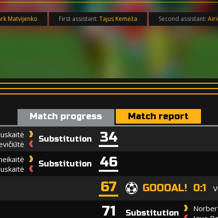
rk Matvijenko
First assistant:
Tajus Kemėža
Second assistant:
Air
Match progress
Match report
34
auskaitė
Substitution
vičiūtė
46
neikaitė
Substitution
uskaitė
67
GOOOAL! 0:1
V
71
Norbert
Substitution
Ieva Be