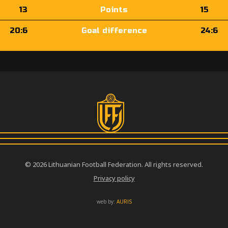
13
Points
15
20:6
Goal difference
24:6
© 2026 Lithuanian Football Federation. All rights reserved.
Privacy policy
web by:
AURIS