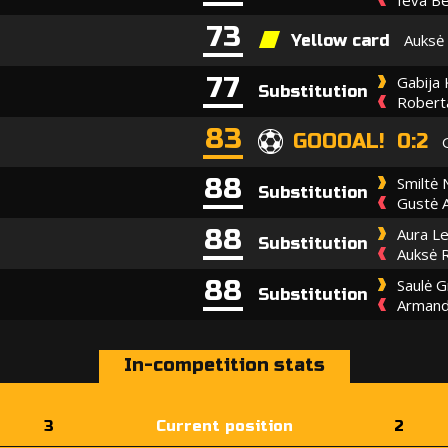
73
Auksė 
Yellow card
77
Gabija 
Substitution
Roberta
83
GOOOAL! 0:2
88
Smiltė 
Substitution
Gustė 
88
Aura Le
Substitution
Auksė R
88
Saulė G
Substitution
Armand
In-competition stats
3
Current position
2