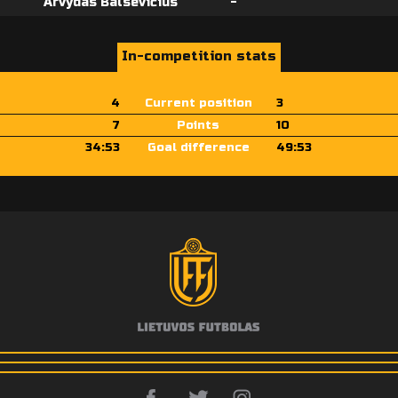
Arvydas Balsevičius
-
In-competition stats
4
Current position
3
7
Points
10
34:53
Goal difference
49:53