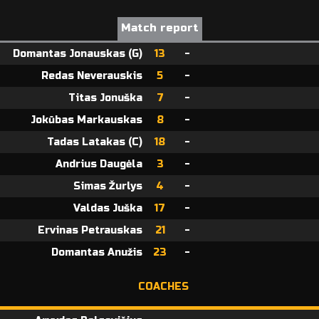
Match report
Domantas Jonauskas (G)
13
-
Redas Neverauskis
5
-
Titas Jonuška
7
-
Jokūbas Markauskas
8
-
Tadas Latakas (C)
18
-
Andrius Daugėla
3
-
Simas Žurlys
4
-
Valdas Juška
17
-
Ervinas Petrauskas
21
-
Domantas Anužis
23
-
COACHES