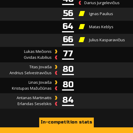
Darius Jurgelevičius
56
Ignas Paulius
64
Matas Keblys
66
Julius Kasparavičius
Lukas Mečionis
77
Gvidas Kubilius
Titas Jovaiša
80
Andrius Selvestravičius
Linas Jovaiša
80
Kristupas Mažučiūnas
Antanas Martinaitis
84
Erlandas Seselskis
In-competition stats