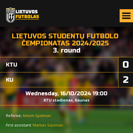
LIETUVOS STUDENTŲ FUTBOLO
ČEMPIONATAS 2024/2025
3. round
0
KTU
2
KU
Wednesday, 16/10/2024 19:00
KTU stadionas, Kaunas
Referee:
Artiom Spelman
First assistant:
Mantas Sazonas