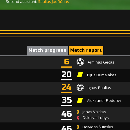
Second assistant:
Saulius Juočiūnas
Match progress
Match report
6
Arminas Gečas
20
Pijus Dumalakas
24
Ignas Paulius
35
Aleksandr Fiodorov
46
Jonas Vaitkus
Oskaras Lubys
46
Deividas Šumskis