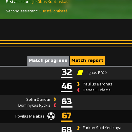
First assistant:
Jokūbas Kupčinskas
Second assistant:
Guostė Jonikaitė
Match progress
Match report
32
Ignas Pūžė
46
Paulius Baronas
Denas Gudaitis
Selim Dundar
63
Dominykas Ryckis
67
Povilas Malakas
68
Furkan Said Yerlikaya