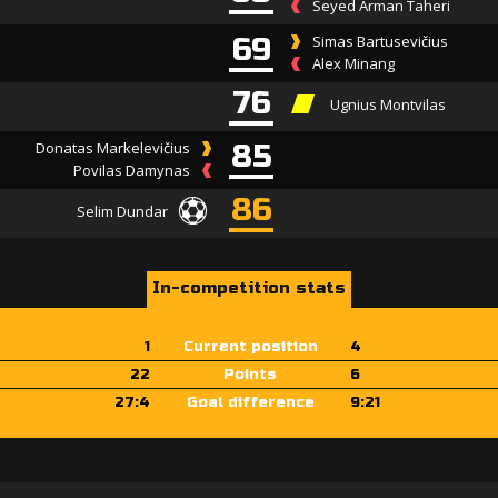
Seyed Arman Taheri
69
Simas Bartusevičius
Alex Minang
76
Ugnius Montvilas
Donatas Markelevičius
85
Povilas Damynas
86
Selim Dundar
In-competition stats
1
Current position
4
22
Points
6
27:4
Goal difference
9:21