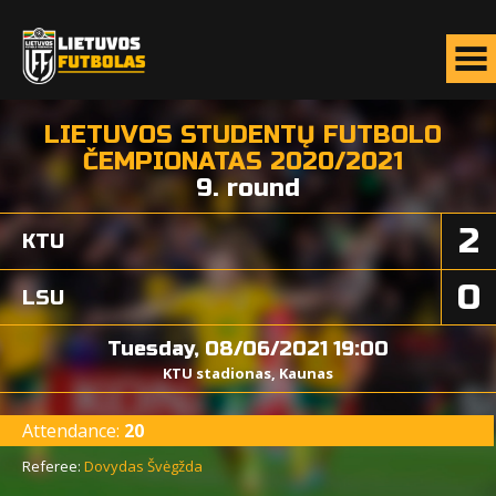
LIETUVOS STUDENTŲ FUTBOLO
ČEMPIONATAS 2020/2021
9. round
2
KTU
0
LSU
Tuesday, 08/06/2021 19:00
KTU stadionas, Kaunas
Attendance:
20
Referee:
Dovydas Švėgžda