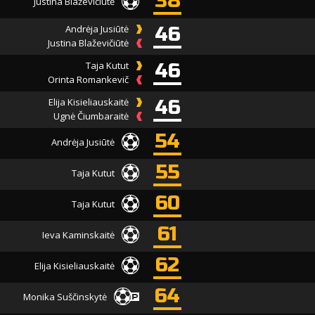
38
Justina Blaževičiūtė
Andrėja Jusiūtė
46
Justina Blaževičiūtė
Taja Kutut
46
Orinta Romankevič
Elija Kisieliauskaitė
46
Ugnė Čiumbaraitė
54
Andrėja Jusiūtė
55
Taja Kutut
60
Taja Kutut
61
Ieva Kaminskaitė
62
Elija Kisieliauskaitė
64
Monika Suščinskytė