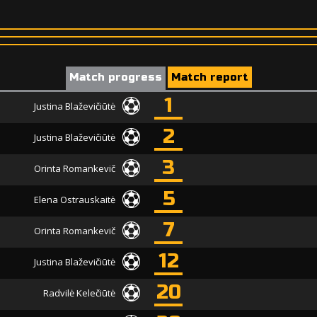
Match progress
Match report
1
Justina Blaževičiūtė
2
Justina Blaževičiūtė
3
Orinta Romankevič
5
Elena Ostrauskaitė
7
Orinta Romankevič
12
Justina Blaževičiūtė
20
Radvilė Kelečiūtė