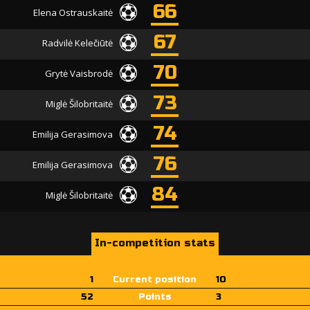
66
Elena Ostrauskaitė
67
Radvilė Kelečiūtė
70
Grytė Vaisbrodė
73
Miglė Šilobritaitė
74
Emilija Gerasimova
76
Emilija Gerasimova
84
Miglė Šilobritaitė
In-competition stats
1
Current position
10
52
Points
3