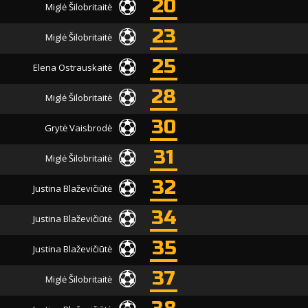
20
Miglė Šilobritaitė
23
Miglė Šilobritaitė
25
Elena Ostrauskaitė
28
Miglė Šilobritaitė
30
Grytė Vaisbrodė
31
Miglė Šilobritaitė
32
Justina Blaževičiūtė
34
Justina Blaževičiūtė
35
Justina Blaževičiūtė
37
Miglė Šilobritaitė