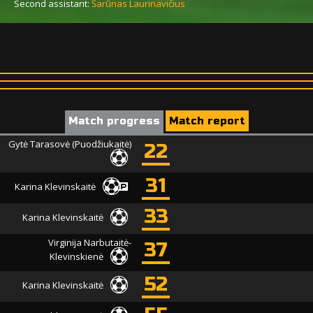
Second assistant:
Šarūnas Laurinavičius
Match progress
Match report
Gytė Tarasovė (Puodžiukaitė)
22
31
Karina Klevinskaitė
33
Karina Klevinskaitė
Virginija Narbutaitė-
37
Klevinskienė
52
Karina Klevinskaitė