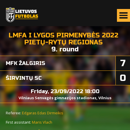
LMFA I LYGOS PIRMENYBĖS 2022
PIETŲ-RYTŲ REGIONAS
9. round
7
MFK ŽALGIRIS
0
ŠIRVINTŲ SC
Friday, 23/09/2022 18:00
Vilniaus Senvagės gimnazijos stadionas, Vilnius
Referee:
Edgaras Edas Dirmeikis
First assistant:
Maris Vlach