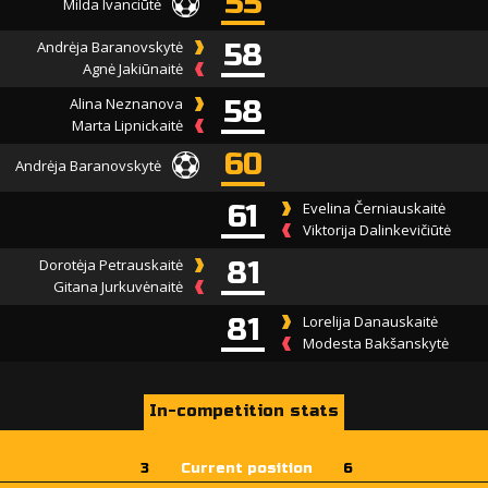
55
Milda Ivanciūtė
Andrėja Baranovskytė
58
Agnė Jakiūnaitė
Alina Neznanova
58
Marta Lipnickaitė
60
Andrėja Baranovskytė
61
Evelina Černiauskaitė
Viktorija Dalinkevičiūtė
Dorotėja Petrauskaitė
81
Gitana Jurkuvėnaitė
81
Lorelija Danauskaitė
Modesta Bakšanskytė
In-competition stats
3
Current position
6