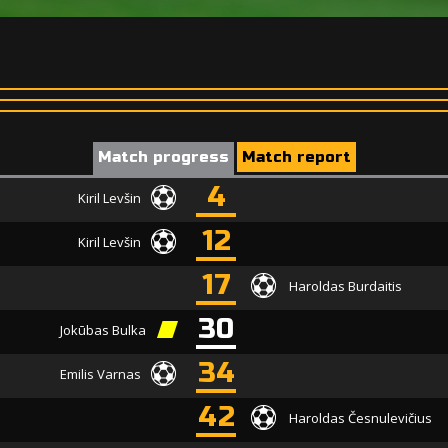
Match progress
Match report
4
Kiril Levšin
12
Kiril Levšin
17
Haroldas Burdaitis
30
Jokūbas Bulka
34
Emilis Varnas
42
Haroldas Česnulevičius