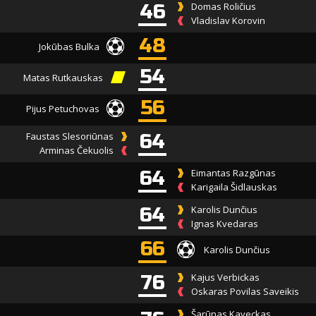
46
Domas Roličius
Vladislav Korovin
48
Jokūbas Bulka
54
Matas Rutkauskas
56
Pijus Petuchovas
Faustas Slesoriūnas
64
Arminas Čekuolis
64
Eimantas Razgūnas
Karigaila Šidlauskas
64
Karolis Dunčius
Ignas Kvedaras
66
Karolis Dunčius
76
Kajus Verbickas
Oskaras Povilas Saveikis
Šarūnas Kaveckas