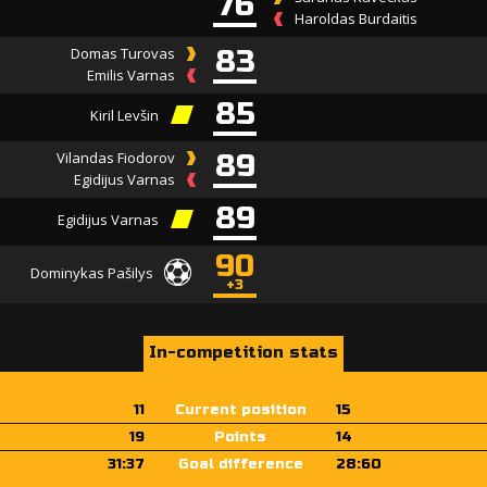
76
Haroldas Burdaitis
Domas Turovas
83
Emilis Varnas
85
Kiril Levšin
Vilandas Fiodorov
89
Egidijus Varnas
89
Egidijus Varnas
90
Dominykas Pašilys
+3
In-competition stats
11
Current position
15
19
Points
14
31:37
Goal difference
28:60