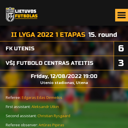
II LYGA 2022 1 ETAPAS
15. round
6
FK UTENIS
3
VŠĮ FUTBOLO CENTRAS ATEITIS
Friday, 12/08/2022 19:00
Utenio stadionas, Utena
Referee:
Edgaras Edas Dirmeikis
First assistant:
Aleksandr Utkin
Second assistant:
Christian Rysgaard
Referee observer:
Artūras Pipiras