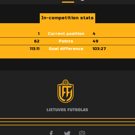
In-competition stats
1
Current position
4
62
Points
49
113:11
Goal difference
103:27