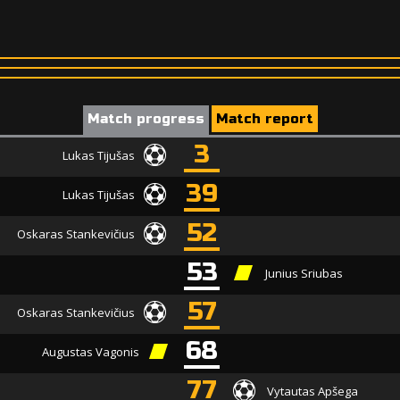
Match progress
Match report
3
Lukas Tijušas
39
Lukas Tijušas
52
Oskaras Stankevičius
53
Junius Sriubas
57
Oskaras Stankevičius
68
Augustas Vagonis
77
Vytautas Apšega