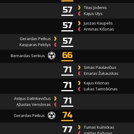
57
Titas Jodenis
Kajus Ulys
57
Juozas Kaupelis
Arminas Kišonas
Gerardas Petkus
57
Kasparas Pekšys
66
Bernardas Senkus
71
Simas Paulavičius
Einaras Žukauskas
71
Kajus Kišonas
Lukas Tamošiūnas
Astijus Dalinkevičius
71
Ąžuolas Venslovas
74
Gerardas Petkus
77
Tumas Kulnickas
Valdas Pažusys