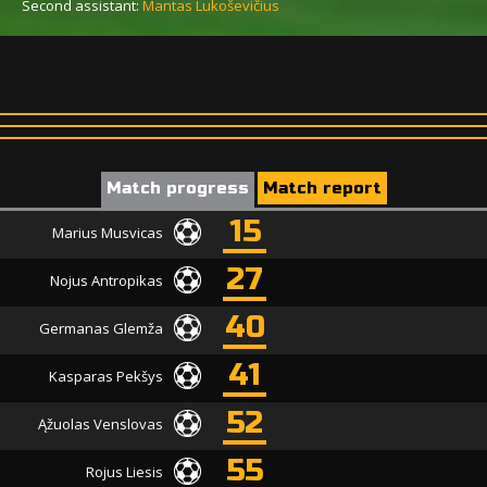
Second assistant:
Mantas Lukoševičius
Match progress
Match report
15
Marius Musvicas
27
Nojus Antropikas
40
Germanas Glemža
41
Kasparas Pekšys
52
Ąžuolas Venslovas
55
Rojus Liesis