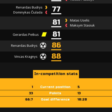
Renardas Budrys
77
Dominykas Čiulada
81
Matas Uselis
Maksym Stasiuk
81
Gerardas Petkus
86
Renardas Budrys
88
Vincas Kragnys
In-competition stats
1
Current position
5
33
Points
13
66:7
Goal difference
18:28