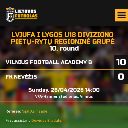
LVJUFA I LYGOS U18 DIVIZIONO
PIETŲ-RYTŲ REGIONINĖ GRUPĖ
10. round
10
VILNIUS FOOTBALL ACADEMY B
0
FK NEVĖŽIS
Sunday, 26/04/2026 14:00
VFA-Hanner stadionas, Vilnius
Referee:
Nijat Azimzade
First assistant:
Deividas Bradulis