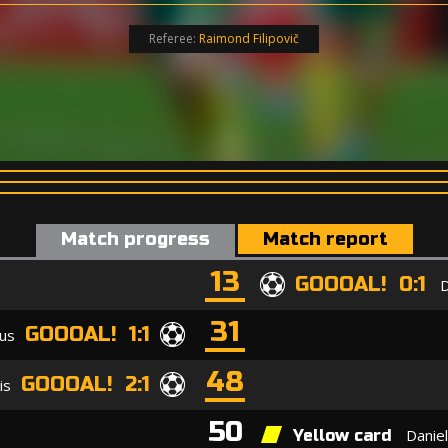
Referee:
Raimond Filipovič
Match progress
Match report
13
GOOOAL! 0:1
D
31
GOOOAL! 1:1
us
48
GOOOAL! 2:1
is
50
Daniel
Yellow card