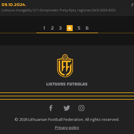
F
09.10.2024.
Lietuvos mergaičių U11 čempionato Pietų-Rytų regionas (5x5) 2024-2025
1
2
3
4
5
6
© 2026 Lithuanian Football Federation. All rights reserved.
Privacy policy