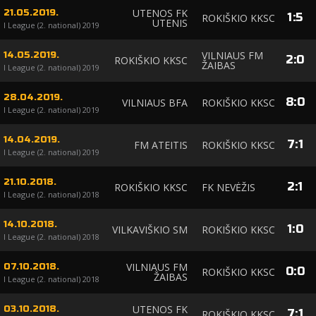
UTENOS FK
21.05.2019.
1
:
5
ROKIŠKIO KKSC
UTENIS
I League (2. national) 2019
VILNIAUS FM
14.05.2019.
2
:
0
ROKIŠKIO KKSC
ŽAIBAS
I League (2. national) 2019
28.04.2019.
8
:
0
VILNIAUS BFA
ROKIŠKIO KKSC
I League (2. national) 2019
14.04.2019.
7
:
1
FM ATEITIS
ROKIŠKIO KKSC
I League (2. national) 2019
21.10.2018.
2
:
1
ROKIŠKIO KKSC
FK NEVĖŽIS
I League (2. national) 2018
14.10.2018.
1
:
0
VILKAVIŠKIO SM
ROKIŠKIO KKSC
I League (2. national) 2018
VILNIAUS FM
07.10.2018.
0
:
0
ROKIŠKIO KKSC
ŽAIBAS
I League (2. national) 2018
UTENOS FK
03.10.2018.
7
:
1
ROKIŠKIO KKSC