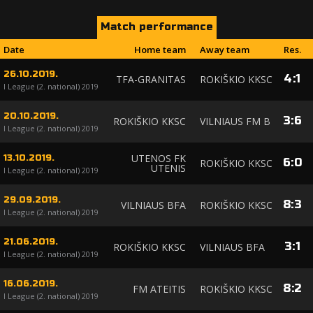
Match performance
Date
Home team
Away team
Res.
26.10.2019.
4
:
1
TFA-GRANITAS
ROKIŠKIO KKSC
I League (2. national) 2019
20.10.2019.
3
:
6
ROKIŠKIO KKSC
VILNIAUS FM B
I League (2. national) 2019
UTENOS FK
13.10.2019.
6
:
0
ROKIŠKIO KKSC
UTENIS
I League (2. national) 2019
29.09.2019.
8
:
3
VILNIAUS BFA
ROKIŠKIO KKSC
I League (2. national) 2019
21.06.2019.
3
:
1
ROKIŠKIO KKSC
VILNIAUS BFA
I League (2. national) 2019
16.06.2019.
8
:
2
FM ATEITIS
ROKIŠKIO KKSC
I League (2. national) 2019