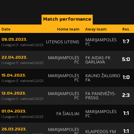
Match performance
Date
Home team
Away team
Res.
MARIJAMPOLĖS
06.05.2023.
1
:
7
UTENOS UTENIS
FC
I League (1. national) 22/23
MARIJAMPOLĖS
FK AIDAS-FK
22.04.2023.
5
:
0
FC
GARLIAVA
I League (1. national) 22/23
MARIJAMPOLĖS
KAUNO ŽALGIRIO
15.04.2023.
1
:
0
FC
FA
I League (1. national) 22/23
MARIJAMPOLĖS
FA PANEVĖŽYS-
12.04.2023.
2
:
3
FC
PRSSG
I League (1. national) 22/23
MARIJAMPOLĖS
01.04.2023.
1
:
1
FA ŠIAULIAI
FC
I League (1. national) 22/23
MARIJAMPOLĖS
26.03.2023.
1
:
1
KLAIPĖDOS FM
FC