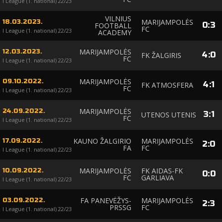
I League (1. national) 22/23
VILNIUS
MARIJAMPOLĖS
18.03.2023.
0
:
3
FOOTBALL
FC
I League (1. national) 22/23
ACADEMY
MARIJAMPOLĖS
12.03.2023.
4
:
0
FK ŽALGIRIS
FC
I League (1. national) 22/23
MARIJAMPOLĖS
09.10.2022.
4
:
1
FK ATMOSFERA
FC
I League (1. national) 22/23
MARIJAMPOLĖS
24.09.2022.
3
:
1
UTENOS UTENIS
FC
I League (1. national) 22/23
KAUNO ŽALGIRIO
MARIJAMPOLĖS
17.09.2022.
2
:
0
FA
FC
I League (1. national) 22/23
MARIJAMPOLĖS
FK AIDAS-FK
10.09.2022.
0
:
0
FC
GARLIAVA
I League (1. national) 22/23
FA PANEVĖŽYS-
MARIJAMPOLĖS
03.09.2022.
2
:
3
PRSSG
FC
I League (1. national) 22/23