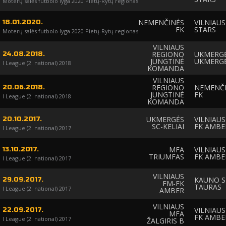
Moterų salės futbolo lyga 2020 Pietų-Rytų regionas
NEMENČINĖS
VILNIAUS
18.01.2020.
FK
STARS
Moterų salės futbolo lyga 2020 Pietų-Rytų regionas
VILNIAUS
REGIONO
UKMERGĖ
24.08.2018.
JUNGTINĖ
UKMERG
I League (2. national) 2018
KOMANDA
VILNIAUS
REGIONO
NEMENČ
20.06.2018.
JUNGTINĖ
FK
I League (2. national) 2018
KOMANDA
UKMERGĖS
VILNIAUS
20.10.2017.
SC-KELIAI
FK AMBE
I League (2. national) 2017
MFA
VILNIAUS
13.10.2017.
TRIUMFAS
FK AMBE
I League (2. national) 2017
VILNIAUS
KAUNO 
29.09.2017.
FM-FK
TAURAS
I League (2. national) 2017
AMBER
VILNIAUS
VILNIAUS
22.09.2017.
MFA
FK AMBE
I League (2. national) 2017
ŽALGIRIS B