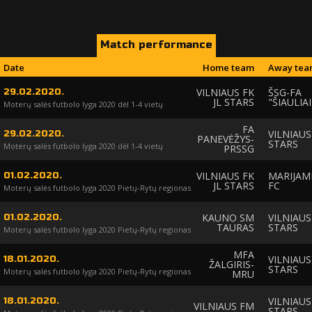
Match performance
Date
Home team
Away te
VILNIAUS FK
ŠSG-FA
29.02.2020.
JL STARS
"ŠIAULIAI
Moterų salės futbolo lyga 2020 dėl 1-4 vietų
FA
VILNIAUS
29.02.2020.
PANEVĖŽYS-
STARS
Moterų salės futbolo lyga 2020 dėl 1-4 vietų
PRSSG
VILNIAUS FK
MARIJAM
01.02.2020.
JL STARS
FC
Moterų salės futbolo lyga 2020 Pietų-Rytų regionas
KAUNO SM
VILNIAUS
01.02.2020.
TAURAS
STARS
Moterų salės futbolo lyga 2020 Pietų-Rytų regionas
MFA
VILNIAUS
18.01.2020.
ŽALGIRIS-
STARS
Moterų salės futbolo lyga 2020 Pietų-Rytų regionas
MRU
VILNIAUS
18.01.2020.
VILNIAUS FM
STARS