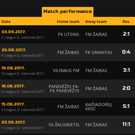
Match performance
Date
Home team
Away team
Res.
03.09.2017.
2
:
1
FK UTENIS
FM ŽAIBAS
II League (2. national) 2017
26.08.2017.
0
:
4
FM ŽAIBAS
FK GRANITAS
II League (2. national) 2017
19.08.2017.
3
:
1
VILNIAUS FM
FM ŽAIBAS
II League (2. national) 2017
PANEVĖŽIO FA-
16.06.2017.
2
:
0
FM ŽAIBAS
FK PANEVĖŽYS
II League (2. national) 2017
KAIŠIADORIŲ
15.06.2017.
5
:
1
FM ŽAIBAS
KKSC
II League (2. national) 2017
03.06.2017.
11
:
1
FA ŽALGIRIETIS
FM ŽAIBAS
II League (2. national) 2017