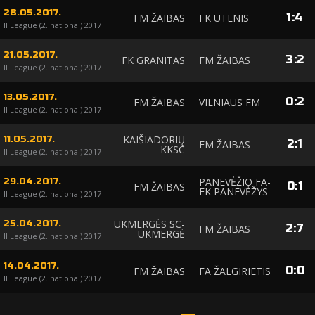
28.05.2017.
1
:
4
FM ŽAIBAS
FK UTENIS
II League (2. national) 2017
21.05.2017.
3
:
2
FK GRANITAS
FM ŽAIBAS
II League (2. national) 2017
13.05.2017.
0
:
2
FM ŽAIBAS
VILNIAUS FM
II League (2. national) 2017
KAIŠIADORIŲ
11.05.2017.
2
:
1
FM ŽAIBAS
KKSC
II League (2. national) 2017
PANEVĖŽIO FA-
29.04.2017.
0
:
1
FM ŽAIBAS
FK PANEVĖŽYS
II League (2. national) 2017
UKMERGĖS SC-
25.04.2017.
2
:
7
FM ŽAIBAS
UKMERGĖ
II League (2. national) 2017
14.04.2017.
0
:
0
FM ŽAIBAS
FA ŽALGIRIETIS
II League (2. national) 2017