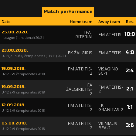
Match performance
Date
Home team
Away team
Res.
TFA-
25.08.2020.
10
:
0
FM ATEITIS
RITERIAI
I League (1. national) 20/21
23.08.2020.
4
:
0
FK ŽALGIRIS
FM ATEITIS
U-13 Jaunučių čempionatas (11x11) 20/21
FM ATEITIS-
VISAGINO
19.09.2018.
2
:
4
2
SC-1
U-12 9x9 čempionatas 2018
FA
FM ATEITIS-
19.09.2018.
2
:
1
ŽALGIRIETIS-
2
U-12 9x9 čempionatas 2018
2
FM ATEITIS-
FK
12.09.2018.
1
:
1
2
GRANITAS-2
U-12 9x9 čempionatas 2018
FM ATEITIS-
VILNIAUS
05.09.2018.
3
:
6
2
BFA-2
U-12 9x9 čempionatas 2018