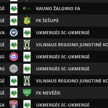
GĖ
KAUNO ŽALGIRIO FA
GĖ
FK ŠEŠUPĖ
VA
UKMERGĖS SC-UKMERGĖ
GĖ
VILNIAUS REGIONO JUNGTINĖ 
SG
UKMERGĖS SC-UKMERGĖ
AS
UKMERGĖS SC-UKMERGĖ
GĖ
VILNIAUS REGIONO JUNGTINĖ 
GĖ
FK NEVĖŽIS
GA
UKMERGĖS SC-UKMERGĖ