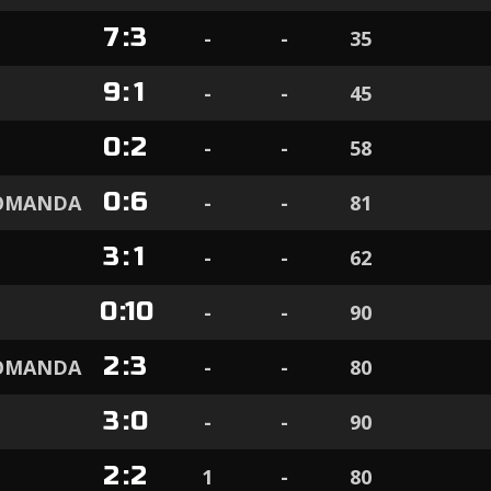
7
:
3
-
-
35
9
:
1
-
-
45
0
:
2
-
-
58
0
:
6
KOMANDA
-
-
81
3
:
1
-
-
62
0
:
10
-
-
90
2
:
3
KOMANDA
-
-
80
3
:
0
-
-
90
2
:
2
1
-
80