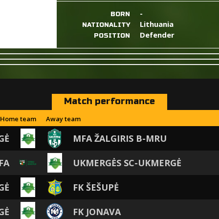
-
BORN
Lithuania
NATIONALITY
Defender
POSITION
Match performance
Home team
Away team
GĖ
MFA ŽALGIRIS B-MRU
FA
UKMERGĖS SC-UKMERGĖ
GĖ
FK ŠEŠUPĖ
GĖ
FK JONAVA