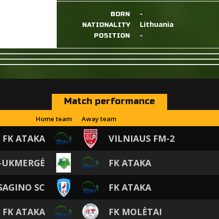
-
BORN
Lithuania
NATIONALITY
-
POSITION
Match performance
Home team
Away team
FK ATAKA
VILNIAUS FM-2
-UKMERGĖ
FK ATAKA
SAGINO SC
FK ATAKA
FK ATAKA
FK MOLĖTAI