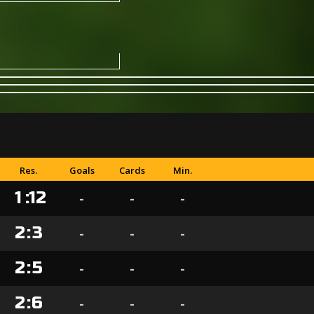
Res.
Goals
Cards
Min.
1
:
12
-
-
-
2
:
3
-
-
-
2
:
5
-
-
-
2
:
6
-
-
-