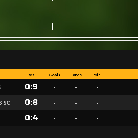
Res.
Goals
Cards
Min.
0
:
9
S
-
-
-
0
:
8
 SC
-
-
-
0
:
4
-
-
-