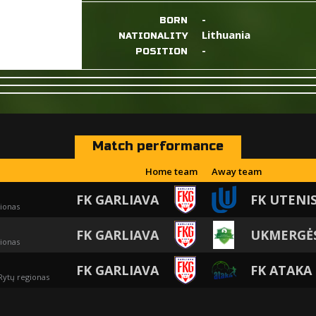
-
BORN
Lithuania
NATIONALITY
-
POSITION
Match performance
Home team
Away team
FK GARLIAVA
FK UTENI
gionas
FK GARLIAVA
UKMERGĖS
gionas
FK GARLIAVA
FK ATAKA
Rytų regionas