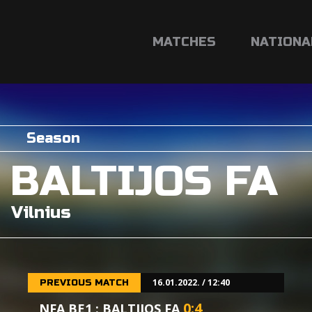
MATCHES
NATIONA
Season
BALTIJOS FA
Vilnius
16.01.2022. / 12:40
PREVIOUS MATCH
0
:
4
NFA BE1 : BALTIJOS FA