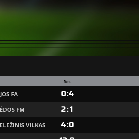
Res.
0
:
4
JOS FA
2
:
1
PĖDOS FM
4
:
0
ELEŽINIS VILKAS