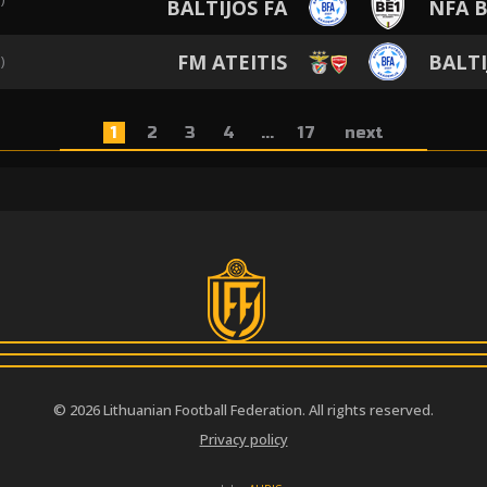
BALTIJOS FA
NFA 
FM ATEITIS
BALTI
)
1
2
3
4
...
17
next
© 2026 Lithuanian Football Federation. All rights reserved.
Privacy policy