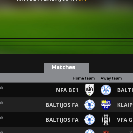
Matches
Home team
Away team
l)
NFA BE1
BALTI
l)
BALTIJOS FA
KLAI
l)
BALTIJOS FA
VFA G
l)