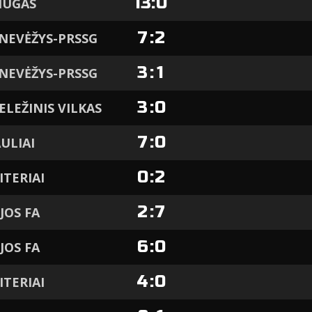
13
:
0
IUGAS
7
:
2
NEVĖŽYS-PRSSG
3
:
1
NEVĖŽYS-PRSSG
3
:
0
ELEŽINIS VILKAS
7
:
0
AULIAI
0
:
2
ITERIAI
2
:
7
JOS FA
6
:
0
JOS FA
4
:
0
ITERIAI