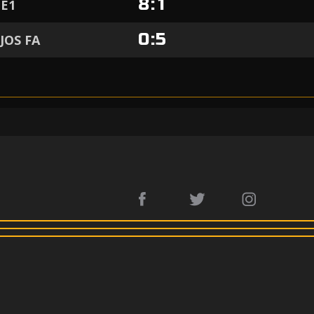
8
:
1
BE1
0
:
5
JOS FA