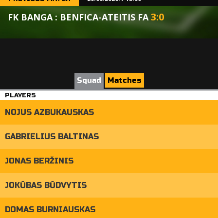
3
:
0
FK BANGA : BENFICA-ATEITIS FA
Squad
Matches
PLAYERS
NOJUS AZBUKAUSKAS
GABRIELIUS BALTINAS
JONAS BERŽINIS
JOKŪBAS BŪDVYTIS
DOMAS BURNIAUSKAS