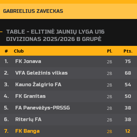
GABRIELIUS ZAVECKAS
TABLE - ELITINĖ JAUNIŲ LYGA U16
DIVIZIONAS 2025/2026 B GRUPĖ
#
Club
Pl.
Pts.
1.
FK Jonava
28
75
2.
VFA Geležinis vilkas
28
68
3.
Kauno Žalgirio FA
28
54
4.
FK Granitas
28
50
5.
FA Panevėžys-PRSSG
28
38
6.
Riterių FA
28
38
7.
FK Banga
28
12