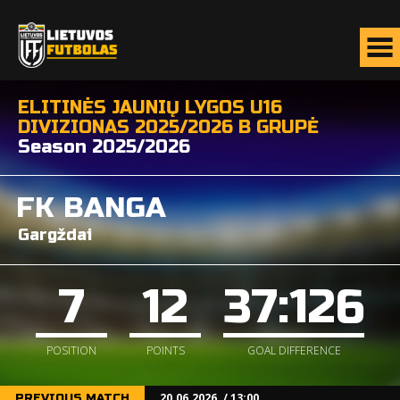
ELITINĖS JAUNIŲ LYGOS U16
DIVIZIONAS 2025/2026 B GRUPĖ
Season 2025/2026
FK BANGA
Gargždai
7
12
37:126
POSITION
POINTS
GOAL DIFFERENCE
20.06.2026. / 13:00
PREVIOUS MATCH