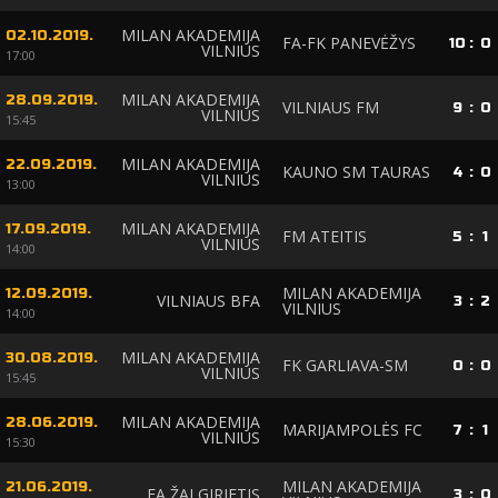
MILAN AKADEMIJA
02.10.2019.
FA-FK PANEVĖŽYS
10
:
0
VILNIUS
17:00
MILAN AKADEMIJA
28.09.2019.
VILNIAUS FM
9
:
0
VILNIUS
15:45
MILAN AKADEMIJA
22.09.2019.
KAUNO SM TAURAS
4
:
0
VILNIUS
13:00
MILAN AKADEMIJA
17.09.2019.
FM ATEITIS
5
:
1
VILNIUS
14:00
MILAN AKADEMIJA
12.09.2019.
VILNIAUS BFA
3
:
2
VILNIUS
14:00
MILAN AKADEMIJA
30.08.2019.
FK GARLIAVA-SM
0
:
0
VILNIUS
15:45
MILAN AKADEMIJA
28.06.2019.
MARIJAMPOLĖS FC
7
:
1
VILNIUS
15:30
MILAN AKADEMIJA
21.06.2019.
FA ŽALGIRIETIS
3
:
0