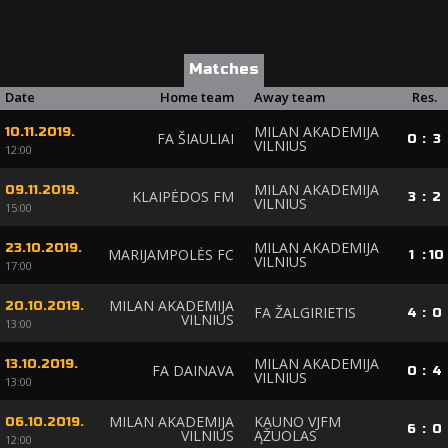
Matches
Date
Home team
Away team
Res.
MILAN AKADEMIJA
10.11.2019.
FA ŠIAULIAI
0
:
3
VILNIUS
12:00
MILAN AKADEMIJA
09.11.2019.
KLAIPĖDOS FM
3
:
2
VILNIUS
15:00
MILAN AKADEMIJA
23.10.2019.
MARIJAMPOLĖS FC
1
:
10
VILNIUS
17:00
MILAN AKADEMIJA
20.10.2019.
FA ŽALGIRIETIS
4
:
0
VILNIUS
13:00
MILAN AKADEMIJA
13.10.2019.
FA DAINAVA
0
:
4
VILNIUS
13:00
MILAN AKADEMIJA
KAUNO VJFM
06.10.2019.
6
:
0
VILNIUS
ĄŽUOLAS
12:00