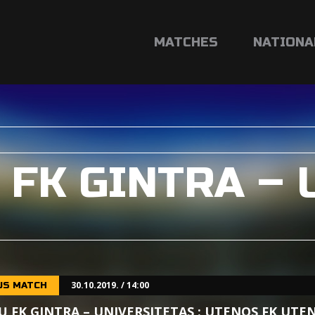
MATCHES
NATIONA
 FK GINTRA –
30.10.2019. / 14:00
US MATCH
Ų FK GINTRA – UNIVERSITETAS : UTENOS FK UTE