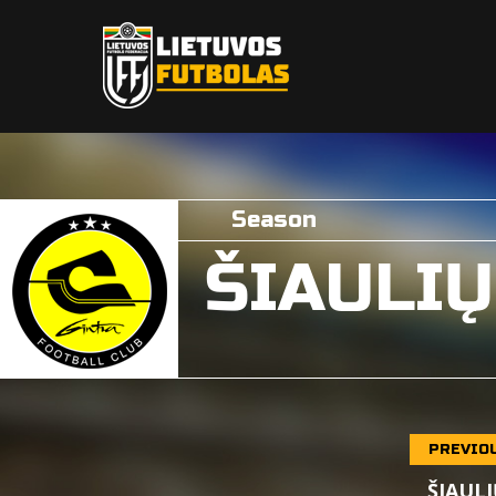
Season
ŠIAULIŲ
PREVIO
ŠIAULI