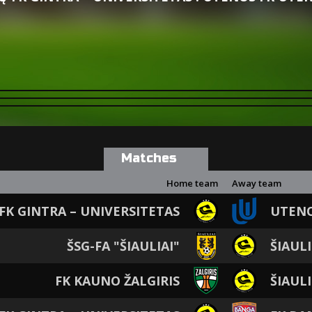
Matches
Home team
Away team
 FK GINTRA – UNIVERSITETAS
UTENO
ŠSG-FA "ŠIAULIAI"
ŠIAUL
FK KAUNO ŽALGIRIS
ŠIAUL