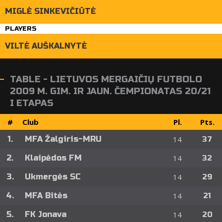
MIGLĖ SINKEVIČIŪTĖ
PLAYERS
VILTĖ AUŠKALNYTĖ
TABLE - LIETUVOS MERGAIČIŲ FUTBOLO
2009 M. GIM. IR JAUN. ČEMPIONATAS 20/21
I ETAPAS
#
Club
Pl.
Pts.
1.
MFA Žalgiris-MRU
14
37
2.
Klaipėdos FM
14
32
3.
Ukmergės SC
14
29
4.
MFA Bitės
14
21
5.
FK Jonava
14
20