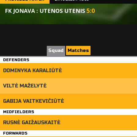
5
:
0
FK JONAVA : UTENOS UTENIS
Squad
Matches
DEFENDERS
DOMINYKA KARALIŪTĖ
VILTĖ MAŽELYTĖ
GABIJA VAITKEVIČIŪTĖ
MIDFIELDERS
RUSNĖ GAIŽAUSKAITĖ
FORWARDS