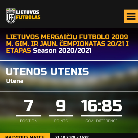
LIETUVOS MERGAIČIŲ FUTBOLO 2009
M. GIM. IR JAUN. ČEMPIONATAS 20/21 I
ETAPAS
Season 2020/2021
UTENOS UTENIS
Utena
7
9
16:85
POSITION
POINTS
GOAL DIFFERENCE
21.10.2020. / 16:00
PREVIOUS MATCH