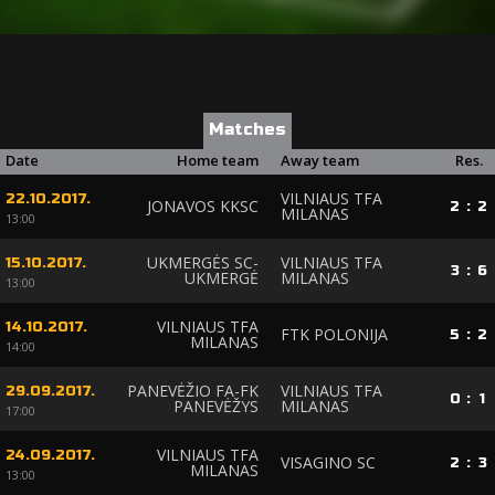
Matches
Date
Home team
Away team
Res.
VILNIAUS TFA
22.10.2017.
JONAVOS KKSC
2
:
2
MILANAS
13:00
UKMERGĖS SC-
VILNIAUS TFA
15.10.2017.
3
:
6
UKMERGĖ
MILANAS
13:00
VILNIAUS TFA
14.10.2017.
FTK POLONIJA
5
:
2
MILANAS
14:00
PANEVĖŽIO FA-FK
VILNIAUS TFA
29.09.2017.
0
:
1
PANEVĖŽYS
MILANAS
17:00
VILNIAUS TFA
24.09.2017.
VISAGINO SC
2
:
3
MILANAS
13:00