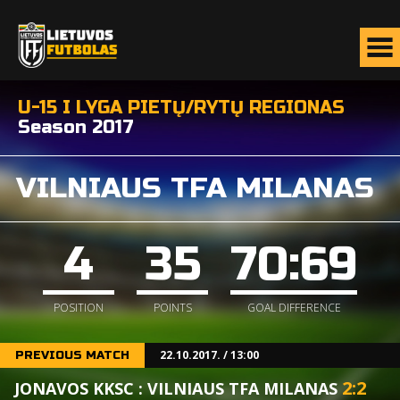
U-15 I LYGA PIETŲ/RYTŲ REGIONAS
Season 2017
VILNIAUS TFA MILANAS
4
35
70:69
POSITION
POINTS
GOAL DIFFERENCE
22.10.2017. / 13:00
PREVIOUS MATCH
2
:
2
JONAVOS KKSC : VILNIAUS TFA MILANAS