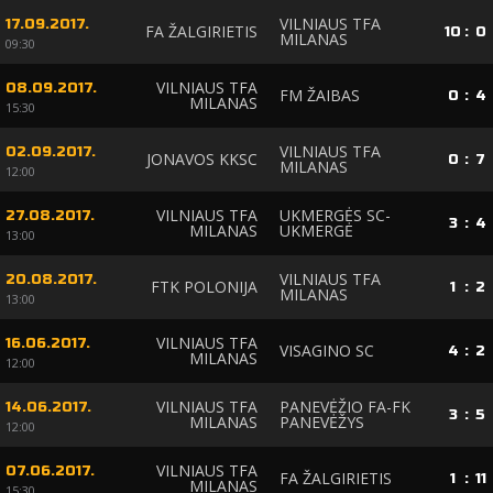
VILNIAUS TFA
17.09.2017.
FA ŽALGIRIETIS
10
:
0
MILANAS
09:30
VILNIAUS TFA
08.09.2017.
FM ŽAIBAS
0
:
4
MILANAS
15:30
VILNIAUS TFA
02.09.2017.
JONAVOS KKSC
0
:
7
MILANAS
12:00
VILNIAUS TFA
UKMERGĖS SC-
27.08.2017.
3
:
4
MILANAS
UKMERGĖ
13:00
VILNIAUS TFA
20.08.2017.
FTK POLONIJA
1
:
2
MILANAS
13:00
VILNIAUS TFA
16.06.2017.
VISAGINO SC
4
:
2
MILANAS
12:00
VILNIAUS TFA
PANEVĖŽIO FA-FK
14.06.2017.
3
:
5
MILANAS
PANEVĖŽYS
12:00
VILNIAUS TFA
07.06.2017.
FA ŽALGIRIETIS
1
:
11
MILANAS
15:30