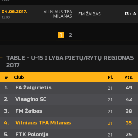
VILNIAUS TFA
04.06.2017.
FM ŽAIBAS
13
:
4
MILANAS
13:00
1
2
TABLE - U-15 I LYGA PIETŲ/RYTŲ REGIONAS
2017
#
Club
Pl.
Pts.
1.
FA Žalgirietis
21
49
2.
Visagino SC
21
42
3.
FM Žaibas
21
38
4.
Vilniaus TFA Milanas
21
35
5.
FTK Polonija
21
25