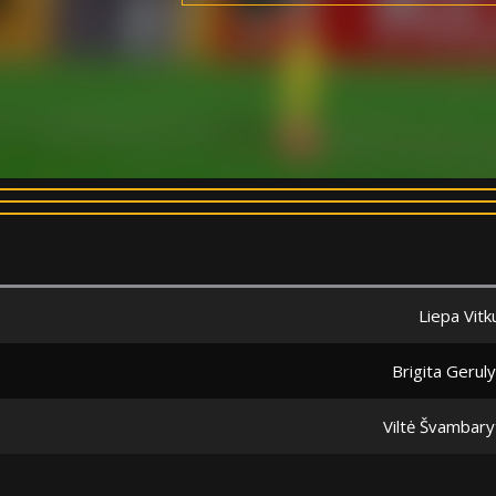
Liepa Vitk
Brigita Gerul
Viltė Švambary