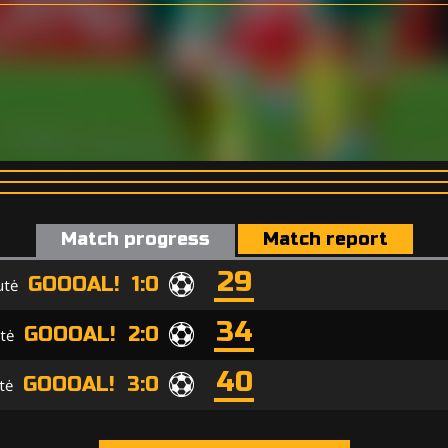
Match progress
Match report
29
GOOOAL! 1:0
utė
34
GOOOAL! 2:0
ytė
40
GOOOAL! 3:0
tė