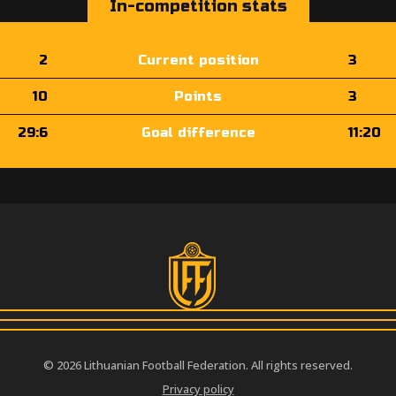
In-competition stats
2
Current position
3
10
Points
3
29:6
Goal difference
11:20
© 2026 Lithuanian Football Federation. All rights reserved.
Privacy policy