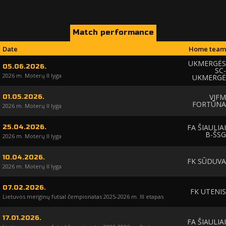
Match performance
Date
Home team
UKMERGĖS
05.06.2026.
SC-
2026 m. Moterų II lyga
UKMERGĖ
VJFM
01.05.2026.
FORTŪNA
2026 m. Moterų II lyga
FA ŠIAULIAI
25.04.2026.
B-ŠSG
2026 m. Moterų II lyga
10.04.2026.
FK SŪDUVA
2026 m. Moterų II lyga
07.02.2026.
FK UTENIS
Lietuvos merginų futsal čempionatas 2025-2026 m. III etapas
17.01.2026.
FA ŠIAULIAI