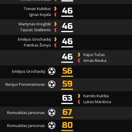
Tomas Kubilius
46
Ignas Kojala
Martynas Kregždė
46
Tauras Stalilionis
Emilijus Grochackij
46
Patrikas Žvinys
46
Kajus Tučas
Arnas Reuka
56
Emilijus Grochackij
59
Nerijus Ponomariovas
63
Karolis Kukšta
Lukas Mardosa
67
Romualdas Jansonas
80
Romualdas Jansonas