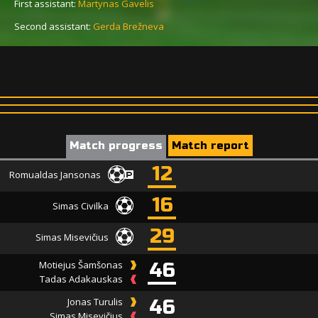
First assistant:
Martynas Gavelis
Second assistant:
Gerda Brežneva
Match progress
Match report
12
Romualdas Jansonas
16
Simas Civilka
29
Simas Misevičius
Motiejus Šamšonas
46
Tadas Adakauskas
Jonas Turulis
46
Simas Misevičius