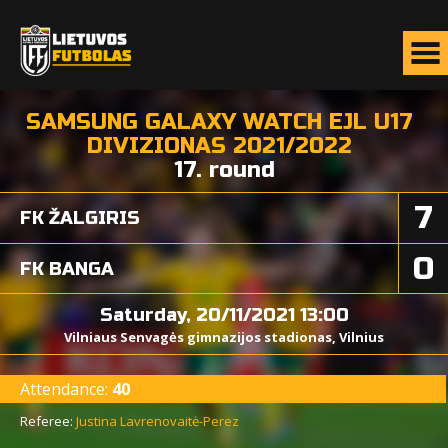
SAMSUNG GALAXY WATCH EJL U17
DIVIZIONAS 2021/2022
17. round
7
FK ŽALGIRIS
0
FK BANGA
Saturday, 20/11/2021 13:00
Vilniaus Senvagės gimnazijos stadionas, Vilnius
Attendance:
40
Referee:
Justina Lavrenovaitė-Perez