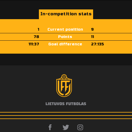
In-competition stats
1
Current position
9
78
Points
11
111:37
Goal difference
27:135