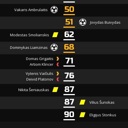
50
Vakaris Ambrulaitis
51
Jovydas Buivydas
62
Modestas Smolianskis
68
Dominykas Liamzinas
Domas Grigaitis
71
Artiom Klincer
Vytenis Vaičiulis
76
Deivid Platonov
87
Nikita Šeniauskas
87
Vilius Šunokas
90
Eligijus Stonkus