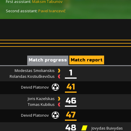
First assistant:
Maksim Tabunov
Second assistant:
Pavel Ivancevič
Match progress
Match report
Modestas Smolianskis
1
Rolandas Kostiuškevičius
41
Deivid Platonov
Joris Kazelskas
46
Tomas Kubilius
47
Deivid Platonov
48
Jovydas Buivydas