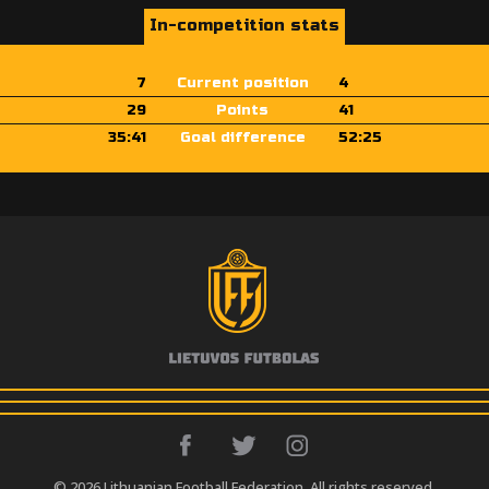
In-competition stats
7
Current position
4
29
Points
41
35:41
Goal difference
52:25
© 2026 Lithuanian Football Federation. All rights reserved.