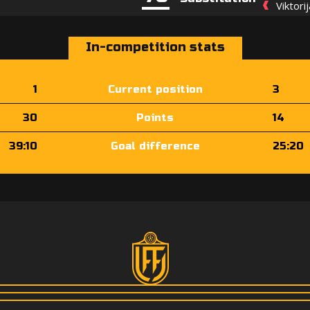
Viktori
In-competition stats
1
Current position
3
30
Points
14
39:10
Goal difference
25:20