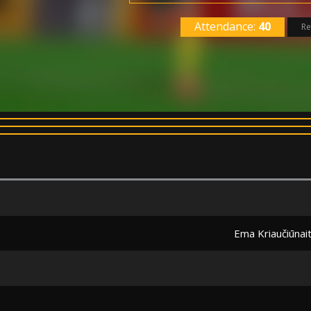
Attendance:
40
Re
Ema Kriaučiūnai