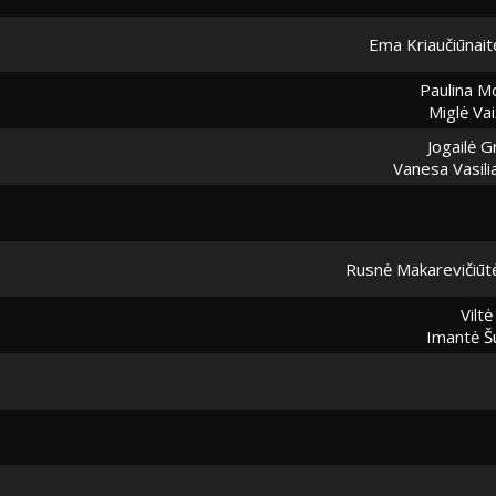
Ema Kriaučiūnait
Paulina M
Miglė Vai
Jogailė G
Vanesa Vasili
Rusnė Makarevičiūt
Viltė
Imantė Š