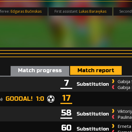
feree:
Edgaras Bučinskas
First assistant:
Lukas Baravykas
Second 
Match progress
Match report
7
Gabija 
Substitution
Gabija 
17
GOOOAL! 1:0
tė
58
Viktori
Substitution
Paulina
60
Erneta 
Substitution
Fjamet