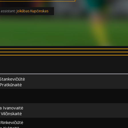
assistant:
Jokūbas Kupčinskas
Stankevičiūtė
Pratkūnaitė
ja Ivanovaitė
 Vilčinskaitė
Rinkevičiūtė
a Kuktaitė