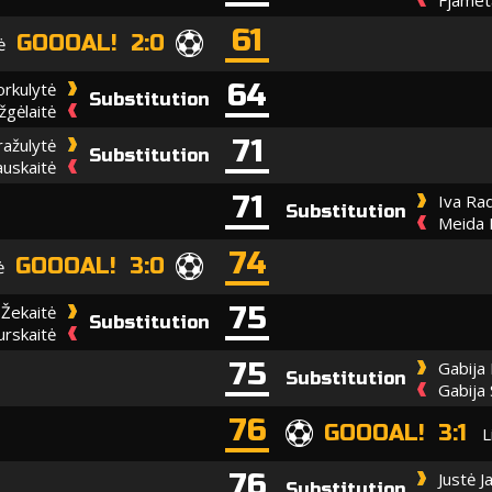
61
GOOOAL! 2:0
ė
64
orkulytė
Substitution
žgėlaitė
71
ražulytė
Substitution
auskaitė
71
Iva Ra
Substitution
Meida 
74
GOOOAL! 3:0
ė
75
 Žekaitė
Substitution
urskaitė
75
Gabija 
Substitution
Gabija 
76
GOOOAL! 3:1
L
76
Justė J
Substitution