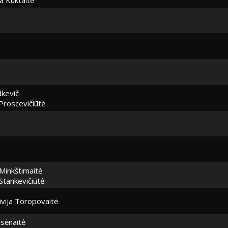
dkevič
Proscevičiūtė
Minkštimaitė
Stankevičiūtė
ivija Toropovaitė
asėnaitė