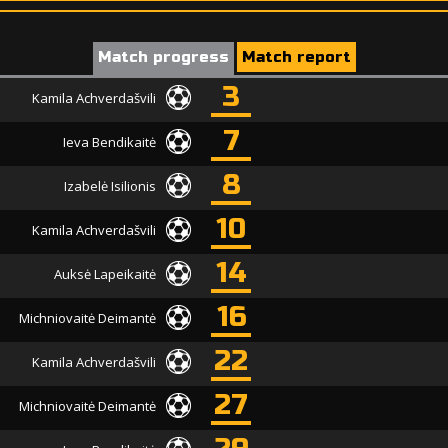
Match progress
Match report
3
Kamila Achverdašvili
7
Ieva Bendikaitė
8
Izabelė Isilionis
10
Kamila Achverdašvili
14
Auksė Lapeikaitė
16
Michniovaitė Deimantė
22
Kamila Achverdašvili
27
Michniovaitė Deimantė