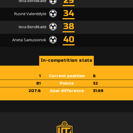
29
Ieva Bendikaitė
34
Rusnė Valentėlytė
38
Ieva Bendikaitė
40
Aneta Samusionok
In-competition stats
1
Current position
6
81
Points
32
207:6
Goal difference
31:69