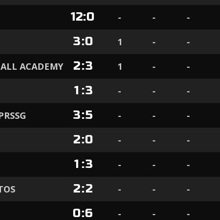
12
:
0
-
-
-
3
:
0
1
-
-
2
:
3
BALL ACADEMY
1
-
-
1
:
3
-
-
-
3
:
5
PRSSG
-
-
-
2
:
0
-
-
-
1
:
3
-
-
-
2
:
2
TOS
-
-
-
0
:
6
-
-
-