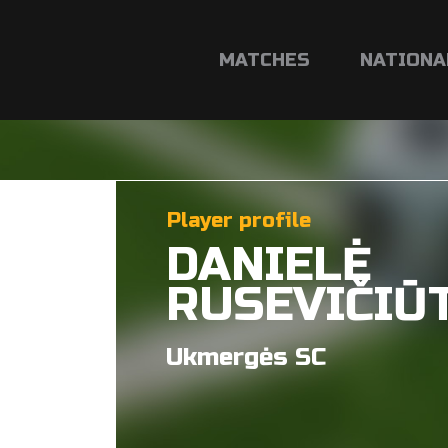
MATCHES
NATIONA
Player profile
DANIELĖ
RUSEVIČIŪ
Ukmergės SC