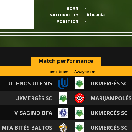
-
BORN
Lithuania
NATIONALITY
-
POSITION
Match performance
Home team
Away team
UTENOS UTENIS
UKMERGĖS SC
.
UKMERGĖS SC
MARIJAMPOLĖS
.
VISAGINO BFA
UKMERGĖS SC
.
MFA BITĖS BALTOS
UKMERGĖS SC
.