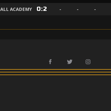
0
:
2
BALL ACADEMY
-
-
-