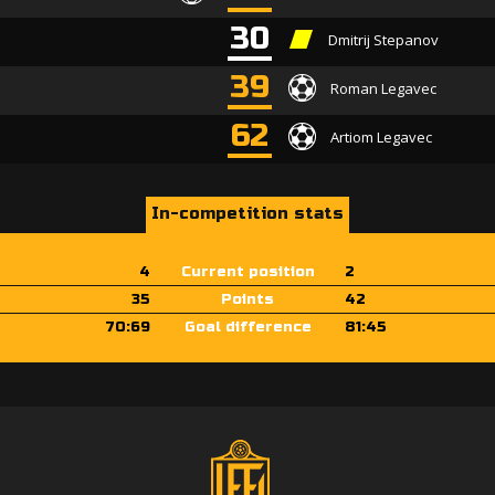
30
Dmitrij Stepanov
39
Roman Legavec
62
Artiom Legavec
In-competition stats
4
Current position
2
35
Points
42
70:69
Goal difference
81:45