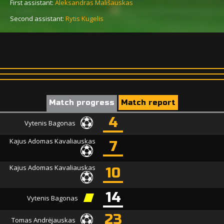
First assistant:
Aleksandras Mališauskas
Second assistant:
Rytis Kugelis
Match progress
Match report
4
Vytenis Bagonas
Kajus Adomas Kavaliauskas
7
Kajus Adomas Kavaliauskas
10
14
Vytenis Bagonas
23
Tomas Andrėjauskas