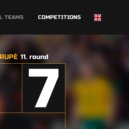
L TEAMS
COMPETITIONS
GRUPĖ
11. round
7