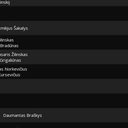
inskij
milijus Šakalys
ilinskas
 Bradūnas
saris Žilinskas
rigaliūnas
s Norkevičius
ursevičius
Daumantas Braškys