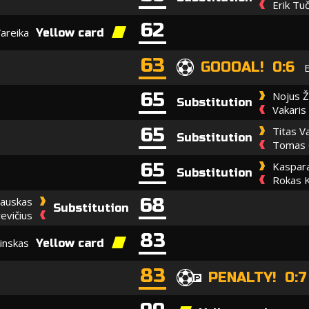
Erik Tuč
62
Vareika
Yellow card
63
GOOOAL! 0:6
E
65
Nojus Ž
Substitution
Vakaris
65
Titas Va
Substitution
Tomas G
65
Kaspara
Substitution
Rokas K
68
iauskas
Substitution
evičius
83
inskas
Yellow card
83
PENALTY! 0:7