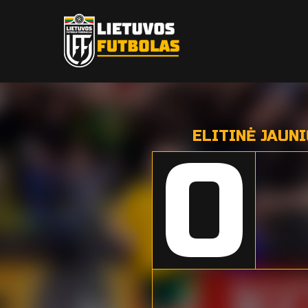
ELITINĖ JAUN
0