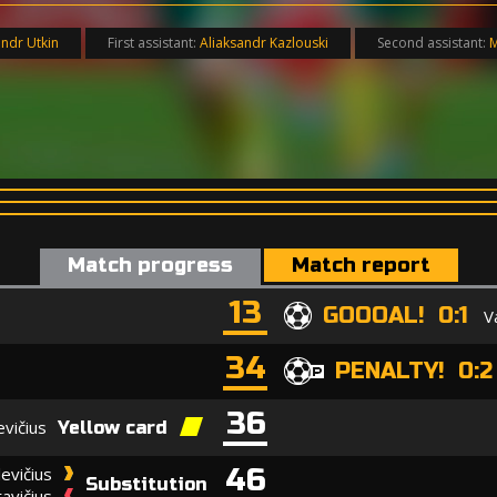
ndr Utkin
First assistant:
Aliaksandr Kazlouski
Second assistant:
M
Match progress
Match report
13
GOOOAL! 0:1
V
34
PENALTY! 0:2
36
evičius
Yellow card
46
evičius
Substitution
avičius