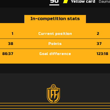
90
Dauma
Yellow card
In-competition stats
1
Current position
2
38
Points
37
86:37
Goal difference
123:18