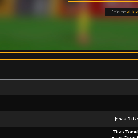
Referee:
Aleksa
Jonas Ratk
Titas Tomul
Justas Gerbut