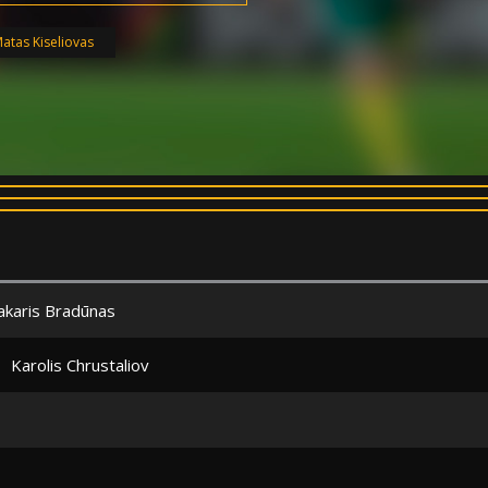
atas Kiseliovas
akaris Bradūnas
Karolis Chrustaliov