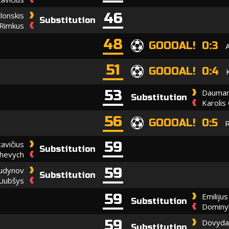
46
lonskis
Substitution
 Rimkus
48
GOOOAL! 0:3
51
GOOOAL! 0:4
53
Dauman
Substitution
Karolis
56
GOOOAL! 0:5
R
59
avičius
Substitution
hevych
59
budynov
Substitution
Liubšys
59
Emilijus
Substitution
Dominyk
59
Dovyda
Substitution