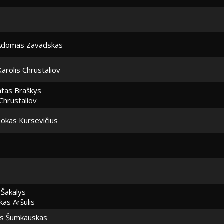
Adomas Zavadskas
Karolis Chrustaliov
tas Braškys
 Chrustaliov
okas Kursevičius
 Šakalys
as Aršulis
s Šumkauskas