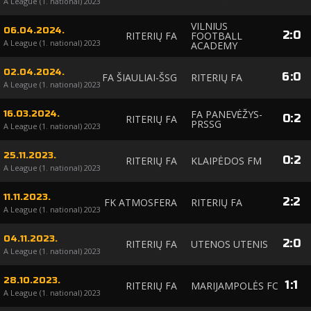
A League (1. national) 2023
VILNIUS
06.04.2024.
2
:
0
RITERIŲ FA
FOOTBALL
A League (1. national) 2023
ACADEMY
02.04.2024.
6
:
0
FA ŠIAULIAI-ŠSG
RITERIŲ FA
A League (1. national) 2023
FA PANEVĖŽYS-
16.03.2024.
0
:
2
RITERIŲ FA
PRSSG
A League (1. national) 2023
25.11.2023.
0
:
2
RITERIŲ FA
KLAIPĖDOS FM
A League (1. national) 2023
11.11.2023.
2
:
2
FK ATMOSFERA
RITERIŲ FA
A League (1. national) 2023
04.11.2023.
2
:
0
RITERIŲ FA
UTENOS UTENIS
A League (1. national) 2023
28.10.2023.
1
:
1
RITERIŲ FA
MARIJAMPOLĖS FC
A League (1. national) 2023