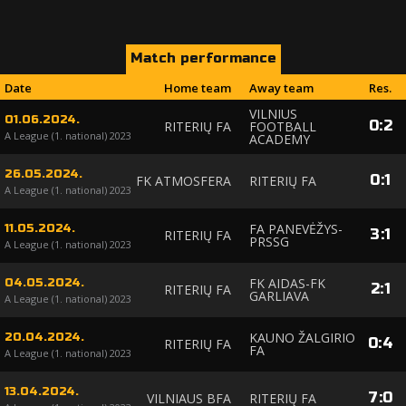
Match performance
Date
Home team
Away team
Res.
VILNIUS
01.06.2024.
0
:
2
RITERIŲ FA
FOOTBALL
A League (1. national) 2023
ACADEMY
26.05.2024.
0
:
1
FK ATMOSFERA
RITERIŲ FA
A League (1. national) 2023
FA PANEVĖŽYS-
11.05.2024.
3
:
1
RITERIŲ FA
PRSSG
A League (1. national) 2023
FK AIDAS-FK
04.05.2024.
2
:
1
RITERIŲ FA
GARLIAVA
A League (1. national) 2023
KAUNO ŽALGIRIO
20.04.2024.
0
:
4
RITERIŲ FA
FA
A League (1. national) 2023
13.04.2024.
7
:
0
VILNIAUS BFA
RITERIŲ FA