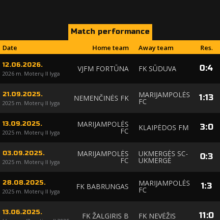
Match performance
Date
Home team
Away team
Res.
12.06.2026.
0
:
4
VJFM FORTŪNA
FK SŪDUVA
2026 m. Moterų II lyga
MARIJAMPOLĖS
21.09.2025.
1
:
13
NEMENČINĖS FK
FC
2025 m. Moterų II lyga
MARIJAMPOLĖS
13.09.2025.
3
:
0
KLAIPĖDOS FM
FC
2025 m. Moterų II lyga
MARIJAMPOLĖS
UKMERGĖS SC-
03.09.2025.
0
:
3
FC
UKMERGĖ
2025 m. Moterų II lyga
MARIJAMPOLĖS
28.08.2025.
1
:
3
FK BABRUNGAS
FC
2025 m. Moterų II lyga
13.06.2025.
11
:
0
FK ŽALGIRIS B
FK NEVĖŽIS