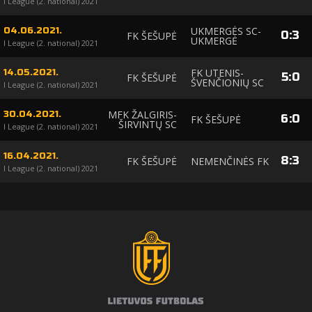
I League (2. national) 2021
UKMERGĖS SC-
04.06.2021.
0
:
3
FK ŠEŠUPĖ
UKMERGĖ
I League (2. national) 2021
FK UTENIS-
14.05.2021.
5
:
0
FK ŠEŠUPĖ
ŠVENČIONIŲ SC
I League (2. national) 2021
MFK ŽALGIRIS-
30.04.2021.
6
:
0
FK ŠEŠUPĖ
ŠIRVINTŲ SC
I League (2. national) 2021
16.04.2021.
8
:
3
FK ŠEŠUPĖ
NEMENČINĖS FK
I League (2. national) 2021