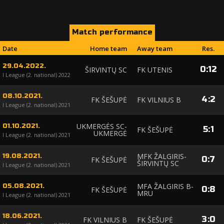
Match performance
Date
Home team
Away team
Res.
29.04.2022.
0
:
12
ŠIRVINTŲ SC
FK UTENIS
I League (2. national) 2022
08.10.2021.
4
:
2
FK ŠEŠUPĖ
FK VILNIUS B
I League (2. national) 2021
UKMERGĖS SC-
01.10.2021.
5
:
1
FK ŠEŠUPĖ
UKMERGĖ
I League (2. national) 2021
MFK ŽALGIRIS-
19.08.2021.
0
:
7
FK ŠEŠUPĖ
ŠIRVINTŲ SC
I League (2. national) 2021
MFA ŽALGIRIS B-
05.08.2021.
0
:
8
FK ŠEŠUPĖ
MRU
I League (2. national) 2021
18.06.2021.
3
:
0
FK VILNIUS B
FK ŠEŠUPĖ