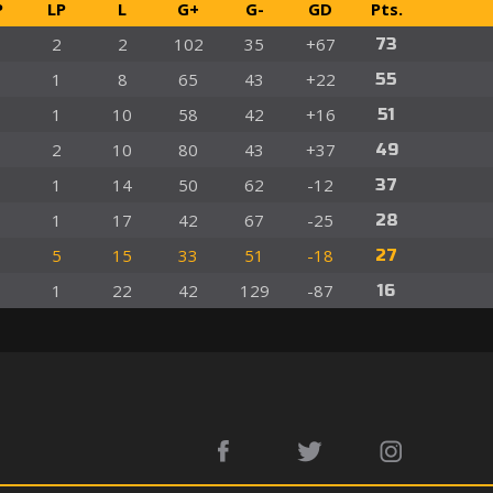
P
LP
L
G+
G-
GD
Pts.
2
2
102
35
+67
73
1
8
65
43
+22
55
1
10
58
42
+16
51
2
10
80
43
+37
49
1
14
50
62
-12
37
1
17
42
67
-25
28
5
15
33
51
-18
27
1
22
42
129
-87
16