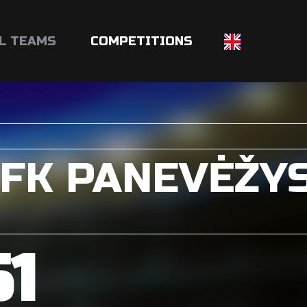
L TEAMS
COMPETITIONS
-FK PANEVĖŽY
51