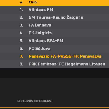
#
Club
1.
Vilniaus FM
2.
SM Tauras-Kauno Žalgiris
3.
FA Dainava
4.
FK Žalgiris
5.
Vilniaus BFA-FM
6.
FC Sūduva
7.
Panevėžio FA-PRSSG-FK Panevėžys
8.
FRK Feniksas-FC Hegelmann Litauen