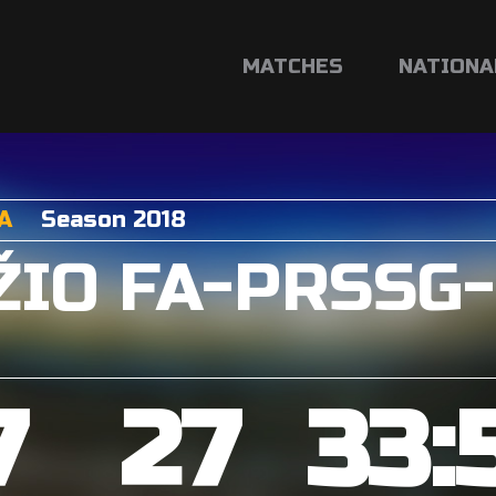
MATCHES
NATIONA
A
Season 2018
ŽIO FA-PRSSG
7
27
33: