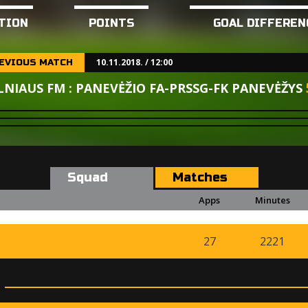
TION
POINTS
GOAL DIFFEREN
10.11.2018. / 12:00
EVIOUS MATCH
LNIAUS FM : PANEVĖŽIO FA-PRSSG-FK PANEVĖŽYS
Squad
Matches
Apps
Minutes
27
2221