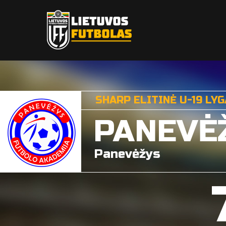
SHARP ELITINĖ U-19 LYG
PANEVĖ
Panevėžys