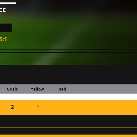
CE
5
:
1
Goals
Yellow
Red
2
-
2