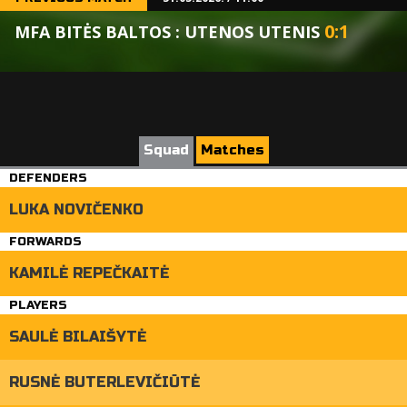
0
:
1
MFA BITĖS BALTOS : UTENOS UTENIS
Squad
Matches
DEFENDERS
LUKA NOVIČENKO
FORWARDS
KAMILĖ REPEČKAITĖ
PLAYERS
SAULĖ BILAIŠYTĖ
RUSNĖ BUTERLEVIČIŪTĖ