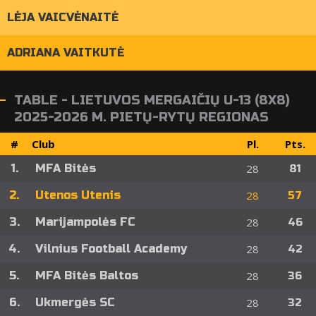
LĖJA VAICVĖNAITĖ
ADRIANA VAITKUTĖ
TABLE - LIETUVOS MERGAIČIŲ U-13 (8X8)
2025-2026 M. PIETŲ-RYTŲ REGIONAS
#
Club
Pl.
Pts.
1.
MFA Bitės
28
81
2.
Utenos Utenis
28
57
3.
Marijampolės FC
28
46
4.
Vilnius Football Academy
28
42
5.
MFA Bitės Baltos
28
36
6.
Ukmergės SC
28
32