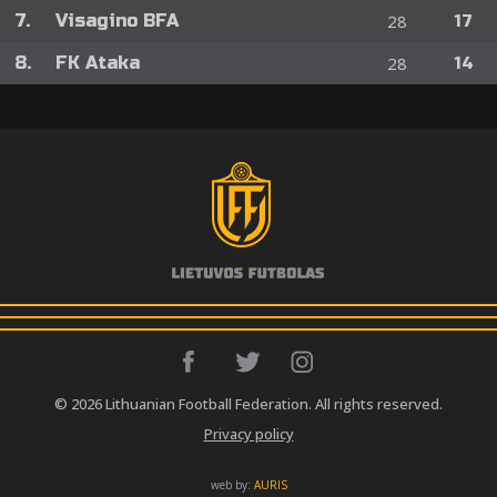
7.
Visagino BFA
28
17
8.
FK Ataka
28
14
© 2026 Lithuanian Football Federation. All rights reserved.
Privacy policy
web by:
AURIS