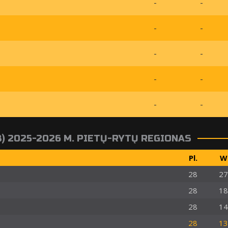
-
-
-
-
-
-
-
-
-
-
8) 2025-2026 M. PIETŲ-RYTŲ REGIONAS
Pl.
W
28
27
28
18
28
14
28
13