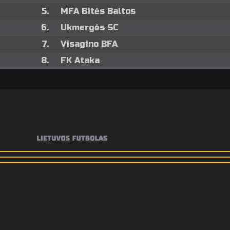
5.
MFA Bitės Baltos
6.
Ukmergės SC
7.
Visagino BFA
8.
FK Ataka