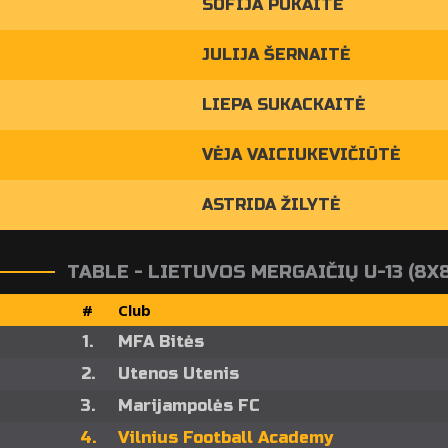
SOFIJA PUKAITĖ
JULIJA ŠERNAITĖ
LIEPA SUKACKAITĖ
VĖJA VAICIUKEVIČIŪTĖ
ASTRIDA ŽILYTĖ
TABLE - LIETUVOS MERGAIČIŲ U-13 (8X
#
Club
1.
MFA Bitės
2.
Utenos Utenis
3.
Marijampolės FC
4.
Vilnius Football Academy