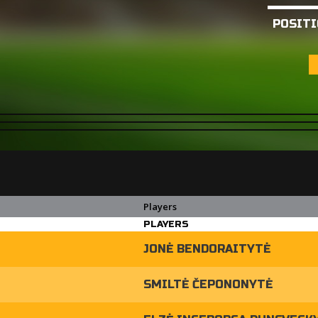
POSITI
Players
PLAYERS
JONĖ BENDORAITYTĖ
SMILTĖ ČEPONONYTĖ