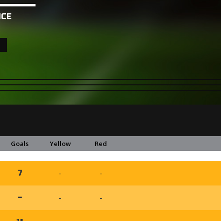
NCE
Goals
Yellow
Red
-
-
7
-
-
-