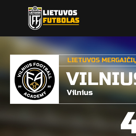
LIETUVOS MERGAIČIŲ
VILNIU
Vilnius