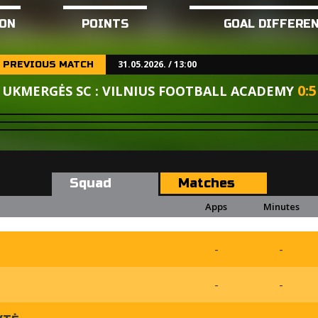
ON
POINTS
GOAL DIFFERE
31.05.2026. / 13:00
PREVIOUS MATCH
0
:
5
UKMERGĖS SC : VILNIUS FOOTBALL ACADEMY
Squad
Matches
Apps
Minutes
-
-
-
-