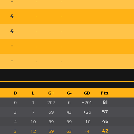
-
-
-
-
-
4
-
-
4
-
-
-
-
-
-
D
L
G+
G-
GD
Pts.
0
1
207
6
+201
81
3
7
69
43
+26
57
4
10
59
69
-10
46
3
12
59
63
-4
42